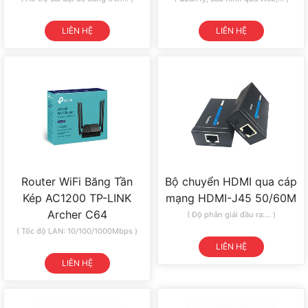
LIÊN HỆ
LIÊN HỆ
Router WiFi Băng Tần
Bộ chuyển HDMI qua cáp
Kép AC1200 TP-LINK
mạng HDMI-J45 50/60M
Archer C64
( Độ phân giải đầu ra:... )
( Tốc độ LAN: 10/100/1000Mbps )
LIÊN HỆ
LIÊN HỆ