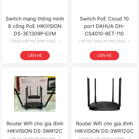
Switch mạng thông minh
Switch PoE Cloud 10
8 cổng PoE HIKVISION
port DAHUA DH-
DS-3E1309P-EI/M
CS4010-8ET-110
( Công suất PoE 60W; Công... )
( Hỗ trợ 1 cổng Hi-PoE công... )
LIÊN HỆ
LIÊN HỆ
Router Wifi cho gia đình
Router Wifi cho gia đình
HIKVISION DS-3WR12C
HIKVISION DS-3WR12GC
( Hỗ trợ cài đặt dễ dàng trên... )
( Quản lý, cấu hình qua Web,... )