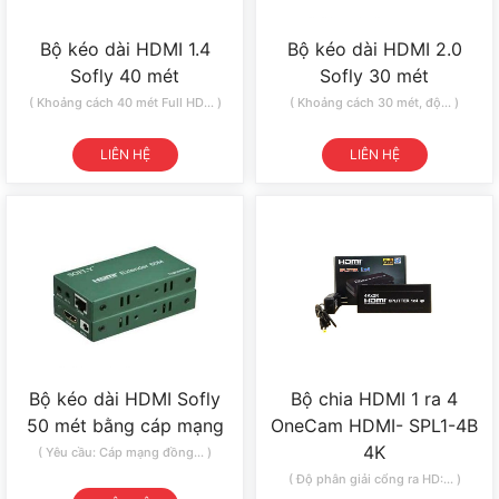
Bộ kéo dài HDMI 1.4
Bộ kéo dài HDMI 2.0
Sofly 40 mét
Sofly 30 mét
( Khoảng cách 40 mét Full HD... )
( Khoảng cách 30 mét, độ... )
LIÊN HỆ
LIÊN HỆ
Bộ kéo dài HDMI Sofly
Bộ chia HDMI 1 ra 4
50 mét bằng cáp mạng
OneCam HDMI- SPL1-4B
4K
( Yêu cầu: Cáp mạng đồng... )
( Độ phân giải cổng ra HD:... )