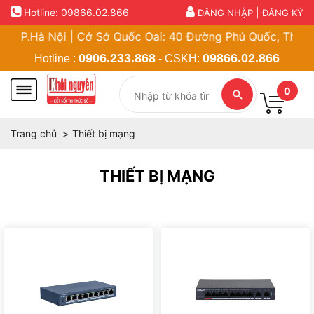
Hotline:
09866.02.866
|
ĐĂNG NHẬP
ĐĂNG KÝ
Hà Nội | Cở Sở Quốc Oai: 40 Đường Phủ Quốc, Thị Trấn Qu
0906.233.868
09866.02.866
Hotline :
- CSKH:
0
Trang chủ
Thiết bị mạng
THIẾT BỊ MẠNG