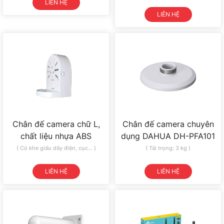
LIÊN HỆ
LIÊN HỆ
Chân đế camera chữ L,
Chân đế camera chuyên
chất liệu nhựa ABS
dụng DAHUA DH-PFA101
( Có khe giấu dây điện, cục... )
( Tải trọng: 3 kg )
LIÊN HỆ
LIÊN HỆ