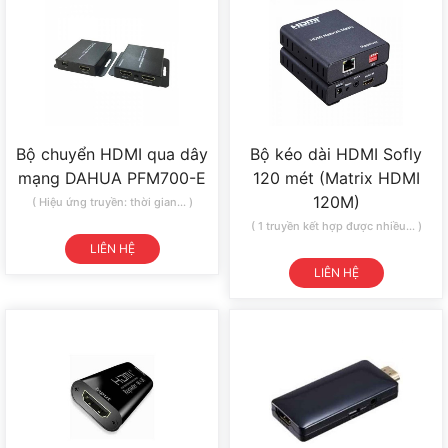
Bộ chuyển HDMI qua dây
Bộ kéo dài HDMI Sofly
mạng DAHUA PFM700-E
120 mét (Matrix HDMI
120M)
( Hiệu ứng truyền: thời gian... )
( 1 truyền kết hợp được nhiều... )
LIÊN HỆ
LIÊN HỆ