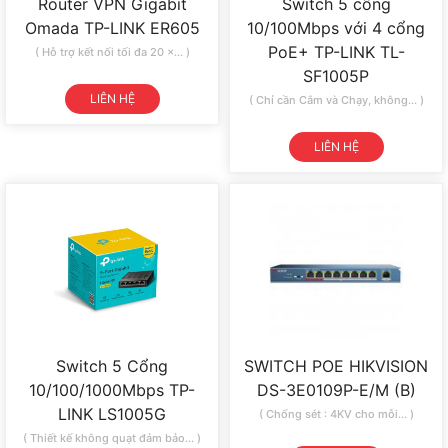
Router VPN Gigabit
Switch 5 cổng
Omada TP-LINK ER605
10/100Mbps với 4 cổng
PoE+ TP-LINK TL-
( Hỗ trợ kết nối tối đa 20 ×... )
SF1005P
LIÊN HỆ
( Chỉ cần Cắm và Chạy, không... )
LIÊN HỆ
Switch 5 Cổng
SWITCH POE HIKVISION
10/100/1000Mbps TP-
DS-3E0109P-E/M (B)
LINK LS1005G
( Chống sét : 4KV cho mỗi... )
( Thiết kế không quạt đảm bảo... )