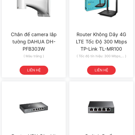
Chân đế camera lắp
Router Không Dây 4G
tường DAHUA DH-
LTE Tốc Độ 300 Mbps
PFB303W
TP-Link TL-MR100
( Màu trắng )
( Tốc độ tín hiệu: 300 Mbps,... )
LIÊN HỆ
LIÊN HỆ