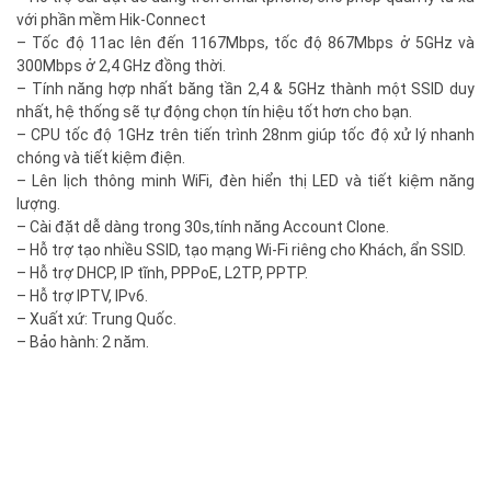
với phần mềm Hik-Connect
– Tốc độ 11ac lên đến 1167Mbps, tốc độ 867Mbps ở 5GHz và
300Mbps ở 2,4 GHz đồng thời.
– Tính năng hợp nhất băng tần 2,4 & 5GHz thành một SSID duy
nhất, hệ thống sẽ tự động chọn tín hiệu tốt hơn cho bạn.
– CPU tốc độ 1GHz trên tiến trình 28nm giúp tốc độ xử lý nhanh
chóng và tiết kiệm điện.
– Lên lịch thông minh WiFi, đèn hiển thị LED và tiết kiệm năng
lượng.
– Cài đặt dễ dàng trong 30s,tính năng Account Clone.
– Hỗ trợ tạo nhiều SSID, tạo mạng Wi-Fi riêng cho Khách, ẩn SSID.
– Hỗ trợ DHCP, IP tĩnh, PPPoE, L2TP, PPTP.
– Hỗ trợ IPTV, IPv6.
– Xuất xứ: Trung Quốc.
– Bảo hành: 2 năm.