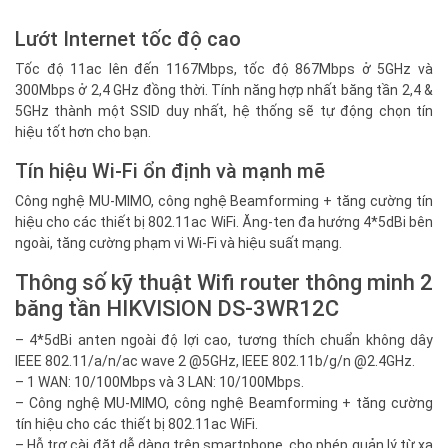
Lướt Internet tốc độ cao
Tốc độ 11ac lên đến 1167Mbps, tốc độ 867Mbps ở 5GHz và
300Mbps ở 2,4 GHz đồng thời. Tính năng hợp nhất băng tần 2,4 &
5GHz thành một SSID duy nhất, hệ thống sẽ tự động chọn tín
hiệu tốt hơn cho bạn.
Tín hiệu Wi-Fi ổn định và mạnh mẽ
Công nghệ MU-MIMO, công nghệ Beamforming + tăng cường tín
hiệu cho các thiết bị 802.11ac WiFi. Ăng-ten đa hướng 4*5dBi bên
ngoài, tăng cường phạm vi Wi-Fi và hiệu suất mạng.
Thông số kỹ thuật Wifi router thông minh 2
băng tần HIKVISION DS-3WR12C
– 4*5dBi anten ngoài độ lợi cao, tương thích chuẩn không dây
IEEE 802.11/a/n/ac wave 2 @5GHz, IEEE 802.11b/g/n @2.4GHz.
– 1 WAN: 10/100Mbps và 3 LAN: 10/100Mbps.
– Công nghệ MU-MIMO, công nghệ Beamforming + tăng cường
tín hiệu cho các thiết bị 802.11ac WiFi.
– Hỗ trợ cài đặt dễ dàng trên smartphone, cho phép quản lý từ xa