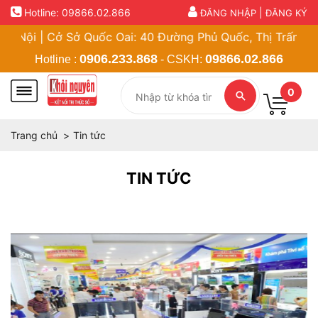
Hotline:
09866.02.866
|
ĐĂNG NHẬP
ĐĂNG KÝ
 Cở Sở Quốc Oai: 40 Đường Phủ Quốc, Thị Trấn Quốc Oai, 
0906.233.868
09866.02.866
Hotline :
- CSKH:
0
Trang chủ
Tin tức
TIN TỨC