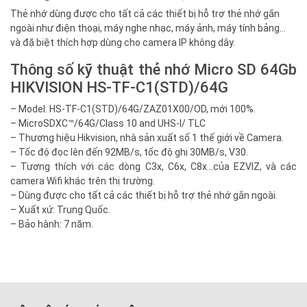
Thẻ nhớ dùng được cho tất cả các thiết bị hỗ trợ thẻ nhớ gắn
ngoài như điện thoại, máy nghe nhạc, máy ảnh, máy tính bảng…
và đặ biệt thích hợp dùng cho camera IP không dây.
Thông số kỹ thuật thẻ nhớ Micro SD 64Gb
HIKVISION HS-TF-C1(STD)/64G
– Model: HS-TF-C1(STD)/64G/ZAZ01X00/OD, mới 100%.
– MicroSDXC™/64G/Class 10 and UHS-I/ TLC
– Thương hiệu Hikvision, nhà sản xuất số 1 thế giới về Camera.
– Tốc độ đọc lên đến 92MB/s, tốc độ ghi 30MB/s, V30.
– Tương thích với các dòng C3x, C6x, C8x…của EZVIZ, và các
camera Wifi khác trên thị trường.
– Dùng được cho tất cả các thiết bị hỗ trợ thẻ nhớ gắn ngoài.
– Xuất xứ: Trung Quốc.
– Bảo hành: 7 năm.