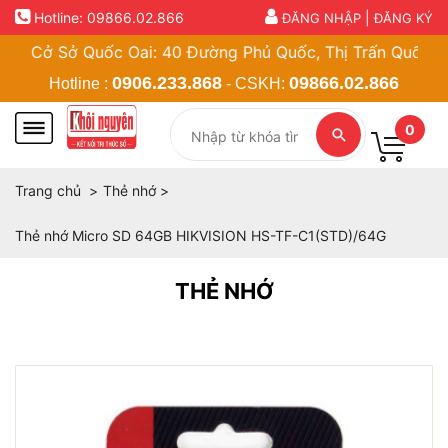
Hotline:
09866.02.866
|
ĐĂNG NHẬP
ĐĂNG KÝ
Cở Sở Quốc Oai: 40 Đường Phủ Quốc, Thị Trấn Quốc Oai, H
0906.233.868
09866.02.866
Hotline :
- CSKH:
0
Trang chủ
Thẻ nhớ
Thẻ nhớ Micro SD 64GB HIKVISION HS-TF-C1(STD)/64G
THẺ NHỚ