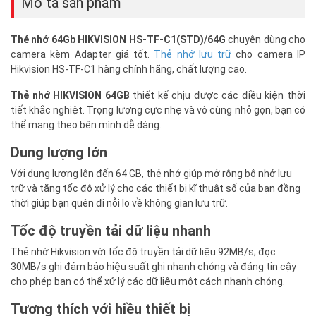
Mô tả sản phẩm
Thẻ nhớ 64Gb HIKVISION HS-TF-C1(STD)/64G
chuyên dùng cho
camera kèm Adapter giá tốt.
Thẻ nhớ lưu trữ
cho camera IP
Hikvision HS-TF-C1 hàng chính hãng, chất lượng cao.
Thẻ nhớ HIKVISION 64GB
thiết kế chịu được các điều kiện thời
tiết khắc nghiệt. Trọng lượng cực nhẹ và vô cùng nhỏ gọn, bạn có
thể mang theo bên mình dễ dàng.
Dung lượng lớn
Với dung lượng lên đến 64 GB, thẻ nhớ giúp mở rộng bộ nhớ lưu
trữ và tăng tốc độ xử lý cho các thiết bị kĩ thuật số của bạn đồng
thời giúp bạn quên đi nỗi lo về không gian lưu trữ.
Tốc độ truyền tải dữ liệu nhanh
Thẻ nhớ Hikvision với tốc độ truyền tải dữ liệu 92MB/s; đọc
30MB/s ghi đảm bảo hiệu suất ghi nhanh chóng và đáng tin cậy
cho phép bạn có thể xử lý các dữ liệu một cách nhanh chóng.
Tương thích với hiều thiết bị