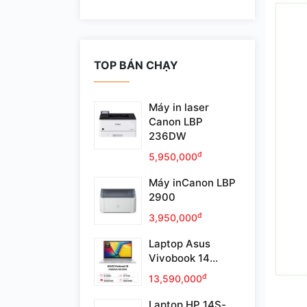
TOP BÁN CHẠY
Máy in laser
Canon LBP
236DW
đ
5,950,000
Máy inCanon LBP
2900
đ
3,950,000
Laptop Asus
Vivobook 14...
đ
13,590,000
Laptop HP 14S-