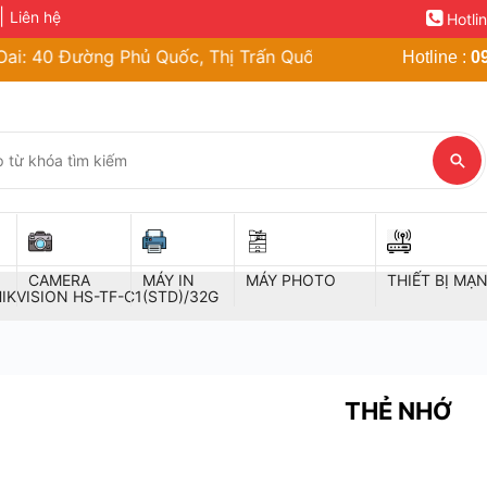
Liên hệ
Hotli
ờng Phủ Quốc, Thị Trấn Quốc Oai, Hà Nội | Cơ Sở Bắc Nin
Hotline :
0
CAMERA
MÁY IN
MÁY PHOTO
THIẾT BỊ MẠ
HIKVISION HS-TF-C1(STD)/32G
THẺ NHỚ