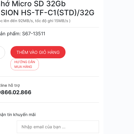
nhớ Micro SD 32Gb
ISION HS-TF-C1(STD)/32G
đọc lên đến 92MB/s, tốc độ ghi 15MB/s )
ản phẩm: S67-13511
HƯỚNG DẪN
MUA HÀNG
line hỗ trợ
866.02.866
hận tin khuyến mãi