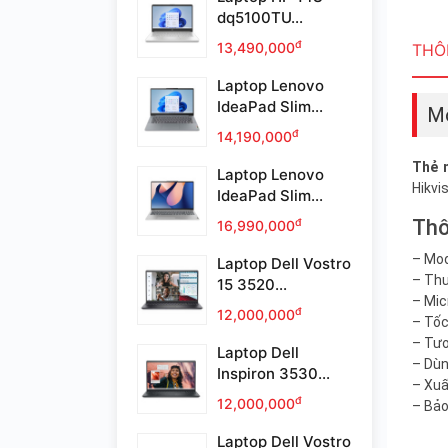
dq5100TU...
đ
13,490,000
THÔN
Laptop Lenovo
IdeaPad Slim...
Mô
đ
14,190,000
Thẻ 
Laptop Lenovo
Hikvi
IdeaPad Slim...
Thô
đ
16,990,000
– Mo
Laptop Dell Vostro
– Thư
15 3520...
– Mic
đ
12,000,000
– Tốc
– Tươ
Laptop Dell
– Dùn
Inspiron 3530...
– Xuấ
đ
12,000,000
– Bảo
Laptop Dell Vostro