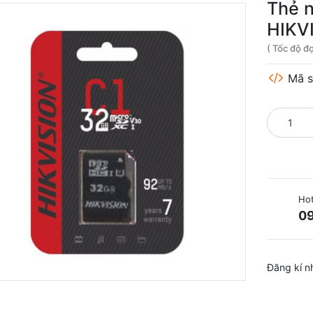
Thẻ 
HIKV
( Tốc độ 
Mã s
Hot
09
Đăng kí n