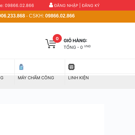
ne:
09866.02.866
|
ĐĂNG NHẬP
ĐĂNG KÝ
h: Cầu Tây, Nguyêm Xá, Thị Trấn Chờ, Yên Phong, Bắc Ninh
906.233.868
- CSKH:
09866.02.866
0
GIỎ HÀNG:
VNĐ
TỔNG -
0
NG
MÁY CHẤM CÔNG
LINH KIỆN