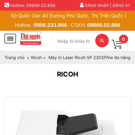
Hotline:
09866.02.866
|
ĐĂNG NHẬP
ĐĂNG KÝ
Sở Quốc Oai: 40 Đường Phủ Quốc, Thị Trấn Quốc Oai, Hà N
0906.233.868
09866.02.866
Hotline :
- CSKH:
0
Trang chủ
Ricoh
Máy in Laser Ricoh SP 230SFNw đa năng
RICOH