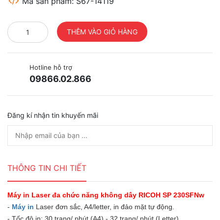
Mã sản phẩm: S67-14119
Hotline hỗ trợ
09866.02.866
Đăng kí nhận tin khuyến mãi
THÔNG TIN CHI TIẾT
Máy in Laser đa chức năng không dây RICOH SP 230SFNw
-
Máy in
Laser đơn sắc, A4/letter, in đảo mặt tự động.
- Tốc độ in: 30 trang/ phút (A4) - 32 trang/ phút (Letter).