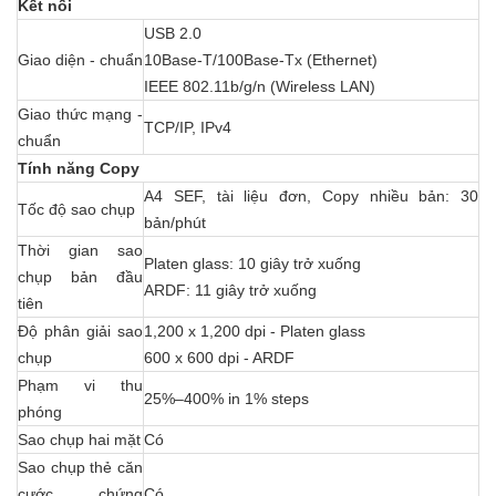
Kết nối
USB 2.0
Giao diện - chuẩn
10Base-T/100Base-Tx (Ethernet)
IEEE 802.11b/g/n (Wireless LAN)
Giao thức mạng -
TCP/IP, IPv4
chuẩn
Tính năng Copy
A4 SEF, tài liệu đơn, Copy nhiều bản: 30
Tốc độ sao chụp
bản/phút
Thời gian sao
Platen glass: 10 giây trở xuống
chụp bản đầu
ARDF: 11 giây trở xuống
tiên
Độ phân giải sao
1,200 x 1,200 dpi - Platen glass
chụp
600 x 600 dpi - ARDF
Phạm vi thu
25%–400% in 1% steps
phóng
Sao chụp hai mặt
Có
Sao chụp thẻ căn
cước, chứng
Có