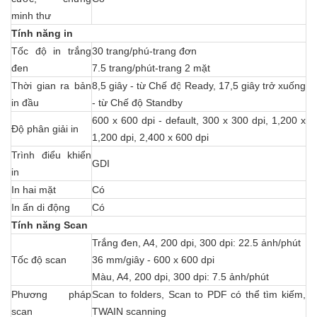
minh thư
Tính năng in
Tốc độ in trắng
30 trang/phú-trang đơn
đen
7.5 trang/phút-trang 2 mặt
Thời gian ra bản
8,5 giây - từ Chế độ Ready, 17,5 giây trở xuống
in đầu
- từ Chế độ Standby
600 x 600 dpi - default, 300 x 300 dpi, 1,200 x
Độ phân giải in
1,200 dpi, 2,400 x 600 dpi
Trình điểu khiển
GDI
in
In hai mặt
Có
In ấn di động
Có
Tính năng Scan
Trắng đen, A4, 200 dpi, 300 dpi: 22.5 ảnh/phút
Tốc độ scan
36 mm/giây - 600 x 600 dpi
Màu, A4, 200 dpi, 300 dpi: 7.5 ảnh/phút
Phương pháp
Scan to folders, Scan to PDF có thể tìm kiếm,
scan
TWAIN scanning