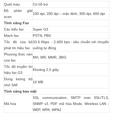
Quét màu
Có hỗ trợ
Độ phân giải
100 dpi, 200 dpi – mặc định, 300 dpi, 600 dpi
scan
Tính năng Fax
Các kiểu fax
Super G3
Mạch fax
PSTN, PBX
Tốc độ của bộ
33.6 Kbps - 2,400 bps - tiêu chuẩn với chuyển
phát tín hiệu fax
xuống tự động
Phương thức nén
MH, MR, MMR, JBIG
của fax
Tốc độ truyền tín
Khoảng 2,5 giây
hiệu fax G3
Dung lượng bộ
16 MB
nhớ SAF
Tính năng bảo mật
SSL communication, SMTP over SSL/TLS,
Mã hóa
SNMP v3, PDF mã hóa Mode, Wireless LAN -
WEP, WPA, WPA2