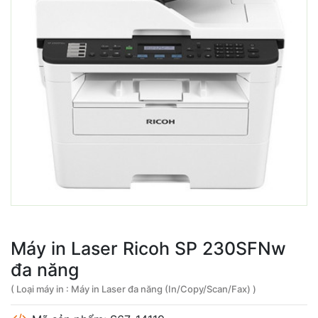
Máy in Laser Ricoh SP 230SFNw
đa năng
( Loại máy in : Máy in Laser đa năng (In/Copy/Scan/Fax) )