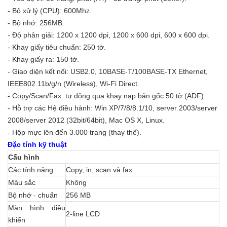
- Bộ xử lý (CPU): 600Mhz.
- Bộ nhớ: 256MB.
- Độ phân giải: 1200 x 1200 dpi, 1200 x 600 dpi, 600 x 600 dpi.
- Khay giấy tiêu chuẩn: 250 tờ.
- Khay giấy ra: 150 tờ.
- Giao diện kết nối: USB2.0, 10BASE-T/100BASE-TX Ethernet,
IEEE802.11b/g/n (Wireless), Wi-Fi Direct.
- Copy/Scan/Fax: tự động qua khay nạp bản gốc 50 tờ (ADF).
- Hỗ trợ các Hệ điều hành: Win XP/7/8/8.1/10, server 2003/server
2008/server 2012 (32bit/64bit), Mac OS X, Linux.
- Hộp mực lên đến 3.000 trang (thay thế).
Đặc tính kỹ thuật
Cấu hình
Các tính năng
Copy, in, scan và fax
Màu sắc
Không
Bộ nhớ - chuẩn
256 MB
Màn hình điều
2-line LCD
khiển