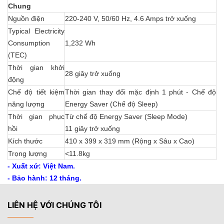
Chung
Nguồn điện
220-240 V, 50/60 Hz, 4.6 Amps trở xuống
Typical Electricity
Consumption
1,232 Wh
(TEC)
Thời gian khởi
28 giây trở xuống
động
Chế độ tiết kiệm
Thời gian thay đổi mặc định 1 phút - Chế độ
năng lượng
Energy Saver (Chế độ Sleep)
Thời gian phục
Từ chế độ Energy Saver (Sleep Mode)
hồi
11 giây trở xuống
Kích thước
410 x 399 x 319 mm (Rộng x Sâu x Cao)
Trọng lượng
<
11.8kg
- Xuất xứ: Việt Nam.
- Bảo hành: 12 tháng.
LIÊN HỆ VỚI CHÚNG TÔI