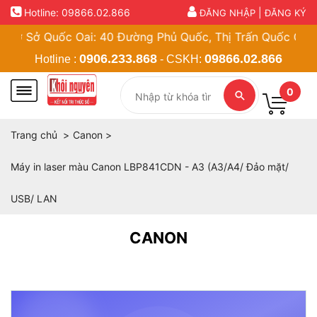
Hotline:
09866.02.866
|
ĐĂNG NHẬP
ĐĂNG KÝ
Sở Quốc Oai: 40 Đường Phủ Quốc, Thị Trấn Quốc Oai, Hà N
0906.233.868
09866.02.866
Hotline :
- CSKH:
0
Trang chủ
Canon
Máy in laser màu Canon LBP841CDN - A3 (A3/A4/ Đảo mặt/
USB/ LAN
CANON