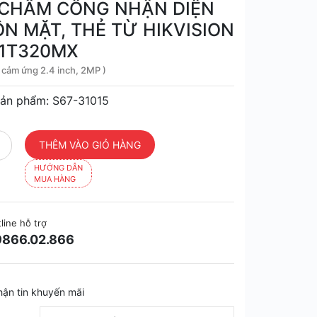
CHẤM CÔNG NHẬN DIỆN
N MẶT, THẺ TỪ HIKVISION
1T320MX
 cảm ứng 2.4 inch, 2MP )
ản phẩm: S67-31015
HƯỚNG DẪN
MUA HÀNG
line hỗ trợ
866.02.866
hận tin khuyến mãi