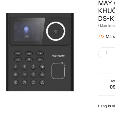
MÁY 
KHUÔ
DS-K
( Màn hình
Mã s
Hot
09
Đăng kí n