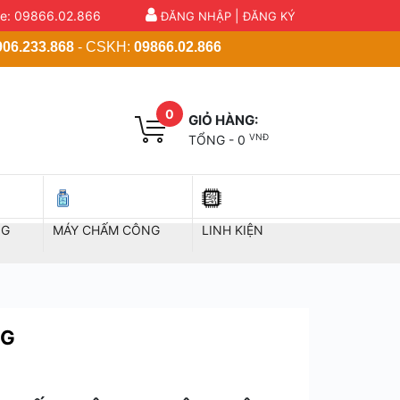
ne:
09866.02.866
|
ĐĂNG NHẬP
ĐĂNG KÝ
906.233.868
- CSKH:
09866.02.866
0
GIỎ HÀNG:
VNĐ
TỔNG -
0
NG
MÁY CHẤM CÔNG
LINH KIỆN
NG