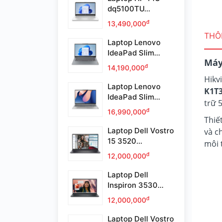
dq5100TU...
đ
13,490,000
THÔN
Laptop Lenovo
IdeaPad Slim...
Máy
đ
14,190,000
Hikv
Laptop Lenovo
K1T
IdeaPad Slim...
trữ 
đ
16,990,000
Thiế
Laptop Dell Vostro
và c
15 3520...
môi 
đ
12,000,000
Laptop Dell
Inspiron 3530...
đ
12,000,000
Laptop Dell Vostro