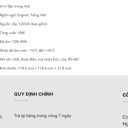
Vị trí lắp: trong nhà
Ngôn ngữ: English, Tiếng Việt
Nguồn cấp: 12V/2A (bao gồm)
Công suất: <6W
Độ ẩm: 10%-90%
Nhiệt độ làm việc: -10°C đến +50°C
Kết nối: USB, khoá điện, nút nhấn Exit, cửa, RS-485
Kích thước: 118.4 mm × 118.4 mm × 21.8 mm
QUY ĐỊNH CHÍNH
C
Trả lại hàng trong vòng 7 ngày
ã
Cơ
Ng