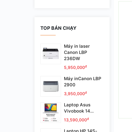
TOP BÁN CHẠY
Máy in laser
Canon LBP
236DW
đ
5,950,000
Máy inCanon LBP
2900
đ
3,950,000
Laptop Asus
Vivobook 14...
đ
13,590,000
Laptop HP 14S-