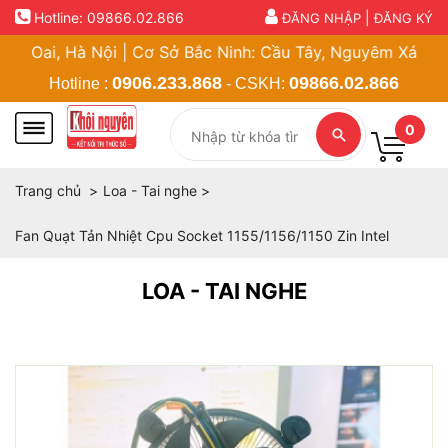
Hotline:
09866.02.866
|
ĐĂNG NHẬP
ĐĂNG KÝ
ai, Hà Nội | Cơ Sở Bắc Ninh: Cầu Tây, Nguyêm Xá, Thị Tr
0906.233.868
09866.02.866
Hotline :
- CSKH:
0
Trang chủ
Loa - Tai nghe
Fan Quạt Tản Nhiệt Cpu Socket 1155/1156/1150 Zin Intel
LOA - TAI NGHE