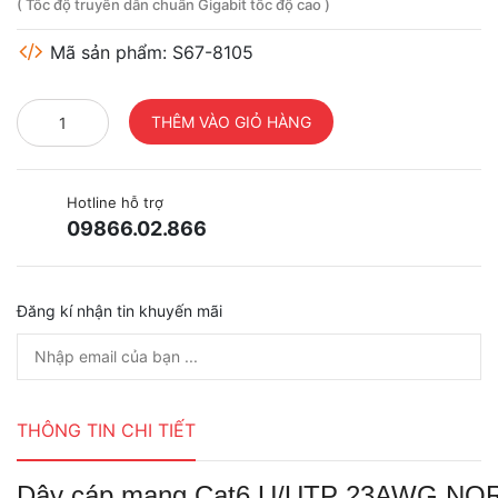
( Tốc độ truyền dẫn chuẩn Gigabit tốc độ cao )
Mã sản phẩm: S67-8105
Hotline hỗ trợ
09866.02.866
Đăng kí nhận tin khuyến mãi
THÔNG TIN CHI TIẾT
Dây cáp mạng Cat6 U/UTP 23AWG N