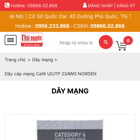
Hotline:
09866.02.866
|
ĐĂNG NHẬP
ĐĂNG KÝ
à Nội | Cở Sở Quốc Oai: 40 Đường Phủ Quốc, Thị Trấn Quốc
0906.233.868
09866.02.866
Hotline :
- CSKH:
0
Trang chủ
Dây mạng
Dây cáp mạng Cat6 U/UTP 23AWG NORDEN
DÂY MẠNG