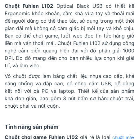
Chuột Fuhlen L102
Optical Black USB có thiết kế
Ergonomic khỏe khoẳn, cầm khá vừa tay và thoải mái
để người dùng có thể thao tác, sử dụng trong một thời
gian dài mà không có cảm giác bị mỏi tay và khó chịu.
Bạn có thể chơi game, lướt web đọc tin tức hàng giờ
liền mà vẫn thoải mái. Chuột Fuhlen L102 sử dụng công
nghệ cảm biến quang hiện đại với độ phân giải 1000
DPI. Do đó mang đến cho bạn nhiều lựa chọn khi giải
trí, và làm việc.
Vỏ chuột được làm bằng chất liệu nhựa cao cấp, khả
năng chống va đập cao, có cổng cắm USB, dễ dàng
kết nối với cả PC và laptop. Thiết kế của sản phẩm
khá đơn giản, bao gồm 3 nút bấm cơ bản: chuột trái,
chuột phải và nút cuộn.
Tính năng sản phẩm
Chuột chơi game Fuhlen L102
giá rẻ là loại
chuột máy