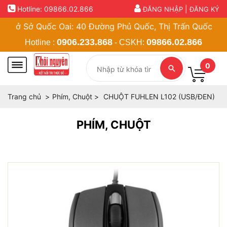
Hotline:
09866.02.866
|
ĐĂNG NHẬP
ĐĂNG KÝ
ở Sở Quốc Oai: 40 Đường Phủ Quốc, Thị Trấn Quốc Oai, Hà
0906.233.868
09866.02.866
Hotline :
- CSKH:
0
Trang chủ
Phím, Chuột
CHUỘT FUHLEN L102 (USB/ĐEN)
PHÍM, CHUỘT