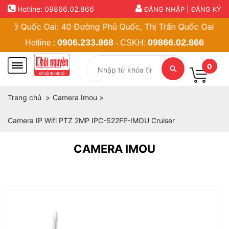
Hotline:
09866.02.866
|
ĐĂNG NHẬP
ĐĂNG KÝ
Quốc Oai: 40 Đường Phủ Quốc, Thị Trấn Quốc Oai, Hà Nội |
0906.233.868
09866.02.866
Hotline :
- CSKH:
0
Trang chủ
Camera Imou
Camera IP Wifi PTZ 2MP IPC-S22FP-IMOU Cruiser
CAMERA IMOU