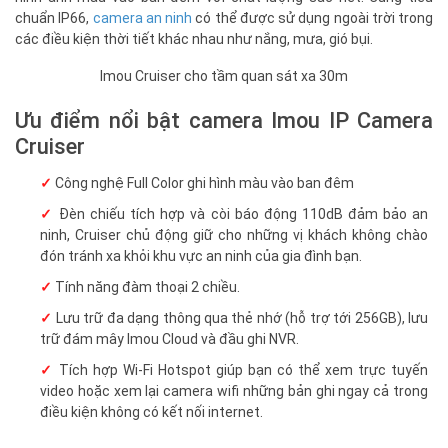
chuẩn IP66,
camera an ninh
có thể được sử dụng ngoài trời trong
các điều kiện thời tiết khác nhau như nắng, mưa, gió bụi.
Imou Cruiser cho tầm quan sát xa 30m
Ưu điểm nổi bật camera Imou IP Camera
Cruiser
Công nghệ Full Color ghi hình màu vào ban đêm
Đèn chiếu tích hợp và còi báo động 110dB đảm bảo an
ninh, Cruiser chủ động giữ cho những vị khách không chào
đón tránh xa khỏi khu vực an ninh của gia đình bạn.
Tính năng đàm thoại 2 chiều.
Lưu trữ đa dạng thông qua thẻ nhớ (hỗ trợ tới 256GB), lưu
trữ đám mây Imou Cloud và đầu ghi NVR.
Tích hợp Wi-Fi Hotspot giúp bạn có thể xem trực tuyến
video hoặc xem lại camera wifi những bản ghi ngay cả trong
điều kiện không có kết nối internet.