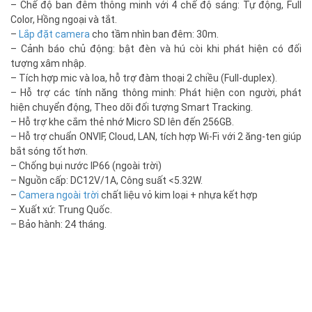
– Chế độ ban đêm thông minh với 4 chế độ sáng: Tự động, Full
Color, Hồng ngoại và tắt.
–
Lắp đặt camera
cho tầm nhìn ban đêm: 30m.
– Cảnh báo chủ động: bật đèn và hú còi khi phát hiện có đối
tượng xâm nhập.
– Tích hợp mic và loa, hỗ trợ đàm thoại 2 chiều (Full-duplex).
– Hỗ trợ các tính năng thông minh: Phát hiện con người, phát
hiện chuyển động, Theo dõi đối tượng Smart Tracking.
– Hỗ trợ khe cắm thẻ nhớ Micro SD lên đến 256GB.
– Hỗ trợ chuẩn ONVIF, Cloud, LAN, tích hợp Wi-Fi với 2 ăng-ten giúp
bắt sóng tốt hơn.
– Chống bụi nước IP66 (ngoài trời)
– Nguồn cấp: DC12V/1A, Công suất <5.32W.
–
Camera ngoài trời
chất liệu vỏ kim loại + nhựa kết hợp
– Xuất xứ: Trung Quốc.
– Bảo hành: 24 tháng.