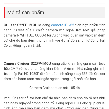
Mô tả sản phẩm
Cruiser S22FP-IMOU
là dòng
camera IP Wifi
tích hợp nhiều tính
năng ưu việt của 1 chiếc camera wifi ngoài trời. Một giải pháp
camera IP WIFI FULL COLOR tối ưu cho việc quan sát vào ban đêm
với chế độ ban đêm thông minh với 4 chế độ sáng: Tự động, Full
Color, Hồng ngoại và tắt.
Camera Cruiser S22FP-IMOU
cung cấp khả năng giám sát trực
tiếp 2MP với lựa chọn ống kính 3,6mm/ 6mm. Khả năng ghi hình
trực tiếp Full HD 1080P đi kèm các tính năng xoay 355 độ. Cruiser
đảm bảo hoàn toàn mọi ngóc ngách trong ngôi nhà của bạn.
Camera Cruiser quan sát 105 độ
Imou Cruiser hỗ trợ bốn chế độ nhìn ban đêm cho độ rõ nét như
ban ngày ngay cả trong bóng tối. Công nghệ Full Color giúp ghi lại
hình ảnh màu vào ban đêm với chất lượng sắc nét. Cùng tiêu