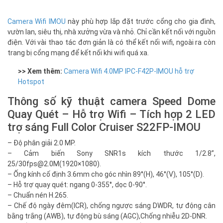
Camera Wifi IMOU
này phù hợp lắp đặt trước cổng cho gia đình,
vườn lan, siêu thị, nhà xưởng vừa và nhỏ. Chỉ cần kết nối với nguồn
điện. Với vài thao tác đơn giản là có thể kết nối wifi, ngoài ra còn
trang bị cổng mạng để kết nối khi wifi quá xa.
>> Xem thêm:
Camera Wifi 4.0MP IPC-F42P-IMOU hỗ trợ
Hotspot
Thông số kỹ thuật camera Speed Dome
Quay Quét – Hỗ trợ Wifi – Tích hợp 2 LED
trợ sáng Full Color Cruiser S22FP-IMOU
– Độ phân giải 2.0 MP.
– Cảm biến Sony SNR1s kích thước 1/2.8”,
25/
30fps@2.0M
(1920×1080).
– Ống kính cố định 3.6mm cho góc nhìn 89°(H), 46°(V), 105°(D).
– Hỗ trợ quay quét: ngang 0-355°, dọc 0-90°.
– Chuẩn nén H.265.
– Chế độ ngày đêm(ICR), chống ngược sáng DWDR, tự động cân
bằng trắng (AWB), tự động bù sáng (AGC),Chống nhiễu 2D-DNR.