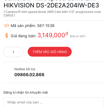
HIKVISION DS-2DE2A204IW-DE3
( Camera IP mini speed dome 2MP,Cảm biến 1/3″ progressive scan
CMOS )
Mã sản phẩm: S67-1538
đ
3,149,000
Giá đang bán:
(Đã có VAT)
Hotline hỗ trợ
09866.02.866
Đăng kí nhận tin khuyến mãi