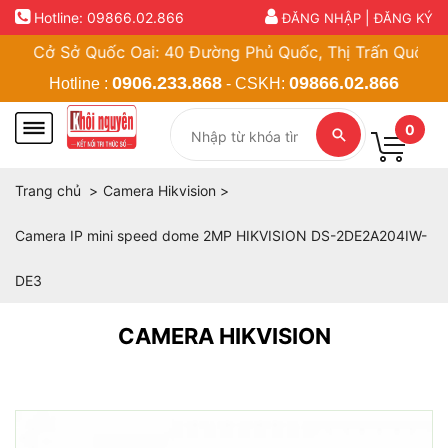
Hotline:
09866.02.866
|
ĐĂNG NHẬP
ĐĂNG KÝ
 Cở Sở Quốc Oai: 40 Đường Phủ Quốc, Thị Trấn Quốc Oai, 
0906.233.868
09866.02.866
Hotline :
- CSKH:
0
Trang chủ
Camera Hikvision
Camera IP mini speed dome 2MP HIKVISION DS-2DE2A204IW-
DE3
CAMERA HIKVISION