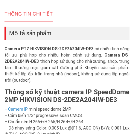
THÔNG TIN CHI TIẾT
Mô tả sản phẩm
Camera PTZ HIKVISION DS-2DE2A204IW-DE3
có nhiều tính năng
tối ưu, phù hợp cho nhiều hoàn cảnh sử dụng.
Camera DS-
2DE2A204IW-DE3
thích hợp sử dụng cho nhà xưởng, shop, trung
tâm thương mại, giám sát đường phố. Khuyến cáo sản phẩm
thiết kế lắp ốp trần trong nhà (indoor), không sử dụng lắp ngoài
trời (outdoor).
Thông số kỹ thuật camera IP SpeedDome
2MP HIKVISION DS-2DE2A204IW-DE3
–
Camera IP
mini speed dome 2MP.
– Cảm biến 1/3″ progressive scan CMOS.
– Chuẩn nén H.265+/H.265/H.264+/H.264.
– Độ nhạy sáng Color: 0.005 Lux @(F1.6, AGC ON) B/W: 0.001 Lux