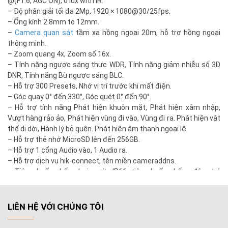
@(F1.6, AGC ON), 0 lux with IR.
– Độ phân giải tối đa 2Mp, 1920 × 1080@30/25fps.
– Ống kính 2.8mm to 12mm.
–
Camera quan sát
tầm xa hồng ngoại 20m, hỗ trợ hồng ngoại
thông minh.
– Zoom quang 4x, Zoom số 16x.
– Tính năng ngược sáng thực WDR, Tính năng giảm nhiễu số 3D
DNR, Tính năng Bù ngược sáng BLC.
– Hỗ trợ 300 Presets, Nhớ vị trí trước khi mất điện.
– Góc quay 0° đến 330°, Góc quét 0° đến 90°.
– Hỗ trợ tính năng Phát hiện khuôn mặt, Phát hiện xâm nhập,
Vượt hàng rảo ảo, Phát hiện vùng đi vào, Vùng đi ra. Phát hiện vật
thể di dời, Hành lý bỏ quên. Phát hiện âm thanh ngoại lệ.
– Hỗ trợ thẻ nhớ MicroSD lên đến 256GB.
– Hỗ trợ 1 cổng Audio vào, 1 Audio ra.
– Hỗ trợ dịch vụ hik-connect, tên miền cameraddns.
– Tiêu chuẩn chống bụi, nước IP66, tiêu chuẩn chống đập phá
IK10.
– Nguồn cấp 12VDC, hỗ trợ POE.
– Xuất xứ: Trung Quốc.
LIÊN HỆ VỚI CHÚNG TÔI
– Bảo hành: 24 tháng.