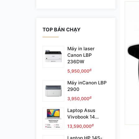
TOP BÁN CHẠY
Máy in laser
Canon LBP
236DW
đ
5,950,000
Máy inCanon LBP
2900
đ
3,950,000
Laptop Asus
Vivobook 14...
đ
13,590,000
Laptop HP 14S-