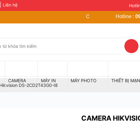
Liên hệ
Hotli
Cơ Sở Hà Nội: Số 41B Đư
Hotline :
0
CAMERA
MÁY IN
MÁY PHOTO
THIẾT BỊ MẠ
Hikvision DS-2CD2T43G0-I8
CAMERA HIKVISI