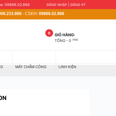
ne:
09866.02.866
|
ĐĂNG NHẬP
ĐĂNG KÝ
ờng Láng, Phường Ngã Tư Sở, Quận Đống Đa, TP.Hà Nội | C
906.233.868
- CSKH:
09866.02.866
0
GIỎ HÀNG:
VNĐ
TỔNG -
0
NG
MÁY CHẤM CÔNG
LINH KIỆN
ON