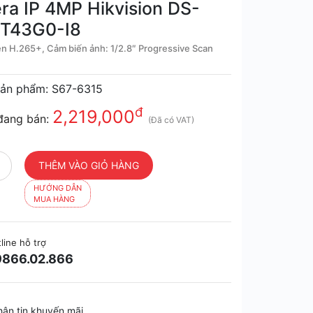
a IP 4MP Hikvision DS-
T43G0-I8
n H.265+, Cảm biến ảnh: 1/2.8″ Progressive Scan
ản phẩm: S67-6315
đ
2,219,000
đang bán:
(Đã có VAT)
HƯỚNG DẪN
MUA HÀNG
line hỗ trợ
866.02.866
hận tin khuyến mãi