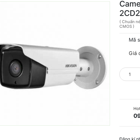
Camer
2CD2
( Chuẩn né
CMOS )
Mã s
Giá 
Hot
09
Đăng kí n