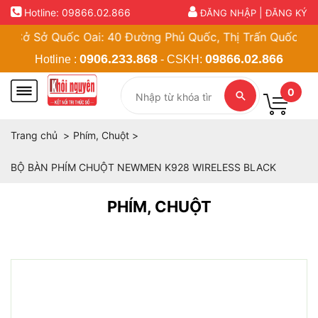
Hotline:
09866.02.866
|
ĐĂNG NHẬP
ĐĂNG KÝ
ở Sở Quốc Oai: 40 Đường Phủ Quốc, Thị Trấn Quốc Oai, Hà 
0906.233.868
09866.02.866
Hotline :
- CSKH:
0
Trang chủ
Phím, Chuột
BỘ BÀN PHÍM CHUỘT NEWMEN K928 WIRELESS BLACK
PHÍM, CHUỘT